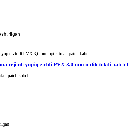
ashtirilgan
rejimli yopiq zirhli PVX 3,0 mm optik tolali patch 
ali patch kabeli
rilgan