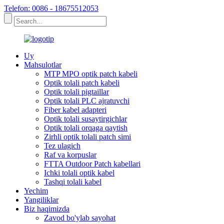
Telefon: 0086 - 18675512053
Uy
Mahsulotlar
MTP MPO optik patch kabeli
Optik tolali patch kabeli
Optik tolali pigtaillar
Optik tolali PLC ajratuvchi
Fiber kabel adapteri
Optik tolali susaytirgichlar
Optik tolali orqaga qaytish
Zirhli optik tolali patch simi
Tez ulagich
Raf va korpuslar
FTTA Outdoor Patch kabellari
Ichki tolali optik kabel
Tashqi tolali kabel
Yechim
Yangiliklar
Biz haqimizda
Zavod bo'ylab sayohat