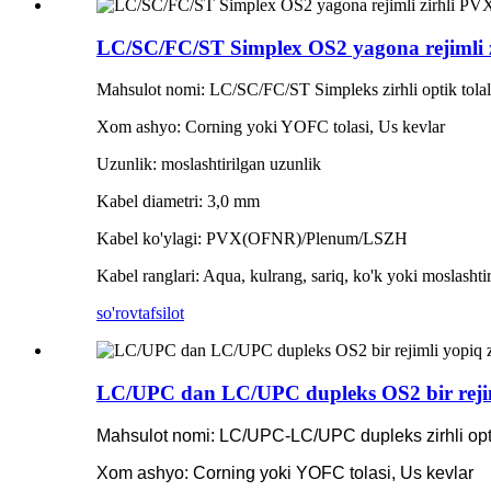
LC/SC/FC/ST Simplex OS2 yagona rejimli z
Mahsulot nomi: LC/SC/FC/ST Simpleks zirhli optik tolali
Xom ashyo: Corning yoki YOFC tolasi, Us kevlar
Uzunlik: moslashtirilgan uzunlik
Kabel diametri: 3,0 mm
Kabel ko'ylagi: PVX(OFNR)/Plenum/LSZH
Kabel ranglari: Aqua, kulrang, sariq, ko'k yoki moslashti
so'rov
tafsilot
LC/UPC dan LC/UPC dupleks OS2 bir rejiml
Mahsulot nomi: LC/UPC-LC/UPC dupleks zirhli optik
Xom ashyo: Corning yoki YOFC tolasi, Us kevlar