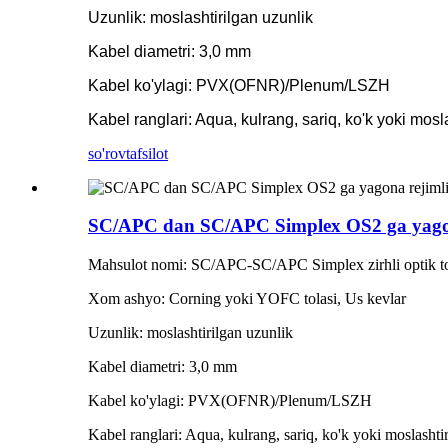
Uzunlik: moslashtirilgan uzunlik
Kabel diametri: 3,0 mm
Kabel ko'ylagi: PVX(OFNR)/Plenum/LSZH
Kabel ranglari: Aqua, kulrang, sariq, ko'k yoki mosl
so'rov
tafsilot
SC/APC dan SC/APC Simplex OS2 ga yagona 
Mahsulot nomi: SC/APC-SC/APC Simplex zirhli optik tol
Xom ashyo: Corning yoki YOFC tolasi, Us kevlar
Uzunlik: moslashtirilgan uzunlik
Kabel diametri: 3,0 mm
Kabel ko'ylagi: PVX(OFNR)/Plenum/LSZH
Kabel ranglari: Aqua, kulrang, sariq, ko'k yoki moslashti