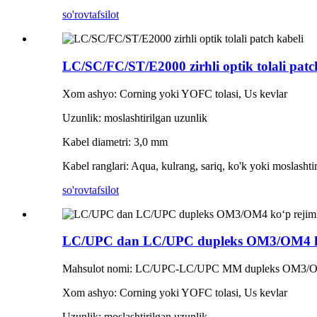
so'rov
tafsilot
LC/SC/FC/ST/E2000 zirhli optik tolali patc
Xom ashyo: Corning yoki YOFC tolasi, Us kevlar
Uzunlik: moslashtirilgan uzunlik
Kabel diametri: 3,0 mm
Kabel ranglari: Aqua, kulrang, sariq, ko'k yoki moslashti
so'rov
tafsilot
LC/UPC dan LC/UPC dupleks OM3/OM4 ko‘p 
Mahsulot nomi: LC/UPC-LC/UPC MM dupleks OM3/OM4 zi
Xom ashyo: Corning yoki YOFC tolasi, Us kevlar
Uzunlik: moslashtirilgan uzunlik