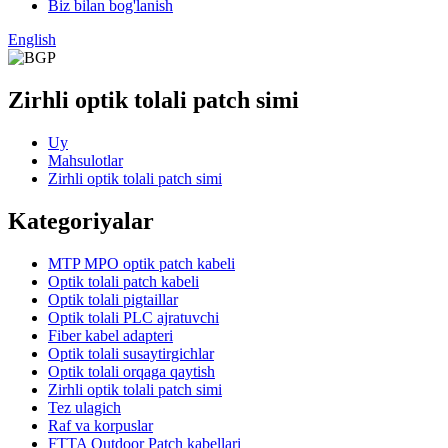
Biz bilan bog'lanish
English
Zirhli optik tolali patch simi
Uy
Mahsulotlar
Zirhli optik tolali patch simi
Kategoriyalar
MTP MPO optik patch kabeli
Optik tolali patch kabeli
Optik tolali pigtaillar
Optik tolali PLC ajratuvchi
Fiber kabel adapteri
Optik tolali susaytirgichlar
Optik tolali orqaga qaytish
Zirhli optik tolali patch simi
Tez ulagich
Raf va korpuslar
FTTA Outdoor Patch kabellari