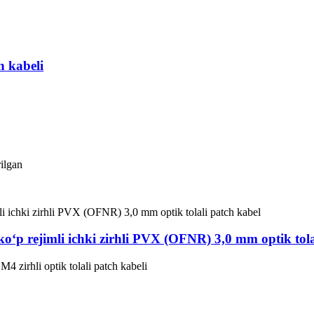
h kabeli
rilgan
rejimli ichki zirhli PVX (OFNR) 3,0 mm optik tolal
rhli optik tolali patch kabeli