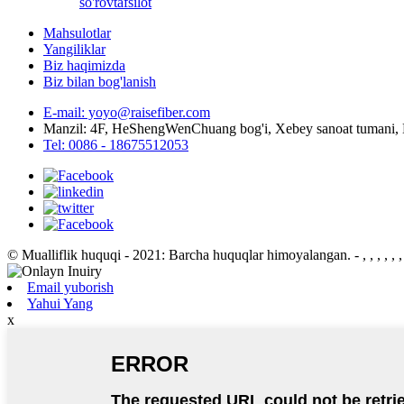
so'rov
tafsilot
Mahsulotlar
Yangiliklar
Biz haqimizda
Biz bilan bog'lanish
E-mail: yoyo@raisefiber.com
Manzil: 4F, ​​HeShengWenChuang bog'i, Xebey sanoat tumani,
Tel: 0086 - 18675512053
© Mualliflik huquqi - 2021: Barcha huquqlar himoyalangan.
- , , , , , ,
Email yuborish
Yahui Yang
x